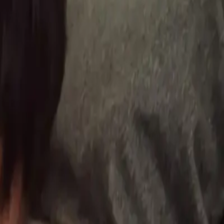
jar Anak Anda.