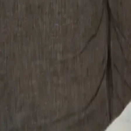
Testimoni
Promo
Artikel
Contact Us
Konsultasi
Tersedia di
Gambir
Les Privat TK, Calistung, dan PAUD di Ga