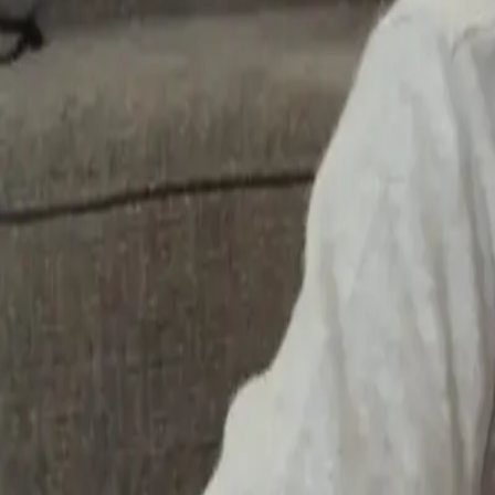
Kami memahami betapa pentingnya pendidikan awal bagi anak-anak. 
dan menyenangkan. Setiap sesi diampu oleh guru berpengalaman yan
Dapatkan layanan Les Privat kapan pun dan dimana pun dengan lebih
Konsultasi Sekarang