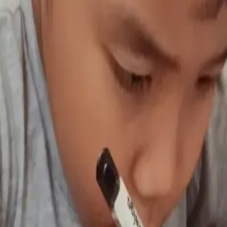
Dengan program Les Privat yang dirancang khusus untuk tingkat TK 
g siap membantu anak Anda mengembangkan keterampilan dasar, mencip
 dari
5.000 Master Teacher
Matrix Tutoring yang siap memberikan pela